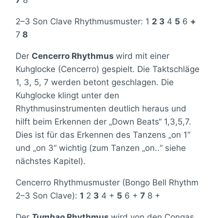
2–3 Son Clave Rhythmusmuster: 1
2 3
4
5
6
+
7
8
Der
Cencerro Rhythmus
wird mit einer
Kuhglocke (Cencerro) gespielt. Die Taktschläge
1, 3, 5, 7 werden betont geschlagen. Die
Kuhglocke klingt unter den
Rhythmusinstrumenten deutlich heraus und
hilft beim Erkennen der „Down Beats“ 1,3,5,7.
Dies ist für das Erkennen des Tanzens „on 1“
und „on 3“ wichtig (zum Tanzen „on..“ siehe
nächstes Kapitel).
Cencerro Rhythmusmuster (Bongo Bell Rhythm
2–3 Son Clave):
1
2
3
4 +
5
6 +
7
8 +
Der
Tumbao
Rhythmus
wird von den Congas