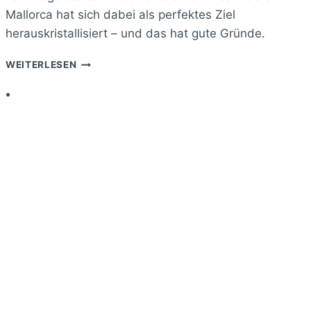
Mallorca hat sich dabei als perfektes Ziel
herauskristallisiert – und das hat gute Gründe.
SALSA
WEITERLESEN
UND
BACHATA
LERNEN
AUF
MALLORCA